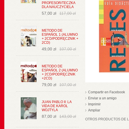
PROFESOR/TECZKA
DLA NAUCZYCIELA
57,00 zł
117,00 zł
METODO DE
ESPAŃOL 1 (ALUMNO
+ 2CD/PODRĘCZNIK +
2CD)
49,00 zł
107,00 zł
METODO DE
ESPAŃOL 2 (ALUMNO
+ 2CD/PODRĘCZNIK
+2CD)
79,00 zł
107,00 zł
Compartir en Facebook
Enviar a un amigo
JUAN PABLO II: LA
Imprimir
VIDA DE KAROL
WOJTYLA
Ampliar
87,00 zł
143,00 zł
OTROS PRODUCTOS DE LA