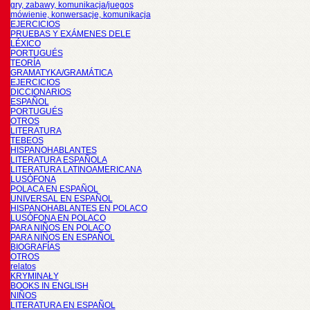
gry, zabawy, komunikacja/juegos
mówienie, konwersacje, komunikacja
EJERCICIOS
PRUEBAS Y EXÁMENES DELE
LÉXICO
PORTUGUÉS
TEORÍA
GRAMATYKA/GRAMÁTICA
EJERCICIOS
DICCIONARIOS
ESPAÑOL
PORTUGUÉS
OTROS
LITERATURA
TEBEOS
HISPANOHABLANTES
LITERATURA ESPAÑOLA
LITERATURA LATINOAMERICANA
LUSÓFONA
POLACA EN ESPAÑOL
UNIVERSAL EN ESPAÑOL
HISPANOHABLANTES EN POLACO
LUSÓFONA EN POLACO
PARA NIÑOS EN POLACO
PARA NIÑOS EN ESPAÑOL
BIOGRAFÍAS
OTROS
relatos
KRYMINAŁY
BOOKS IN ENGLISH
NIÑOS
LITERATURA EN ESPAÑOL