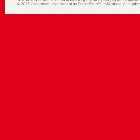
© 2026 ksiegarniahiszpanska.pl by
PrestaShop
™
LMK studio
. All rights