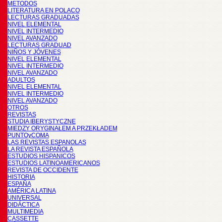
METODOS
LITERATURA EN POLACO
LECTURAS GRADUADAS
NIVEL ELEMENTAL
NIVEL INTERMEDIO
NIVEL AVANZADO
LECTURAS GRADUAD
NIÑOS Y JÓVENES
NIVEL ELEMENTAL
NIVEL INTERMEDIO
NIVEL AVANZADO
ADULTOS
NIVEL ELEMENTAL
NIVEL INTERMEDIO
NIVEL AVANZADO
OTROS
REVISTAS
STUDIA IBERYSTYCZNE
MIĘDZY ORYGINAŁEM A PRZEKŁADEM
PUNTOyCOMA
LAS REVISTAS ESPANOLAS
LA REVISTA ESPAÑOLA
ESTUDIOS HISPANICOS
ESTUDIOS LATINOAMERICANOS
REVISTA DE OCCIDENTE
HISTORIA
ESPAÑA
AMÉRICA LATINA
UNIVERSAL
DIDÁCTICA
MULTIMEDIA
CASSETTE