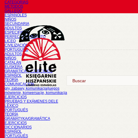
CATEGORÍAS
METODOS
GALLEGO
ESPAÑOLES
NIÑOS
SECUNDARIA
ADULTOS
ESPECIFICOS
PERFECCIONAMIENTO
LICEO
CIVILIZACIÓN
PORTUGUÉS
ADULTOS
NIÑOS
CATALÁN
EUSKERA
GRAMÁTICA Y EJERCICIOS
ESPAÑOL
TEORÍA
COMUNICACIÓN
gry, zabawy, komunikacja/juegos
mówienie, konwersacje, komunikacja
EJERCICIOS
PRUEBAS Y EXÁMENES DELE
LÉXICO
PORTUGUÉS
TEORÍA
GRAMATYKA/GRAMÁTICA
EJERCICIOS
DICCIONARIOS
ESPAÑOL
PORTUGUÉS