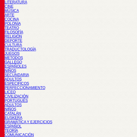
LITERATURA
CINE
MÚSICA
ARTE
COCINA
POLONIA
TEATRO
FILOSOFÍA
RELIGIÓN
DEPORTE
CULTURA
TRADUCTOLOGÍA
JUEGOS
METODOS
GALLEGO
ESPAÑOLES
NIÑOS
SECUNDARIA
ADULTOS
ESPECIFICOS
PERFECCIONAMIENTO
LICEO
CIVILIZACIÓN
PORTUGUÉS
ADULTOS
NIÑOS
CATALÁN
EUSKERA
GRAMÁTICA Y EJERCICIOS
ESPAÑOL
TEORÍA
COMUNICACIÓN