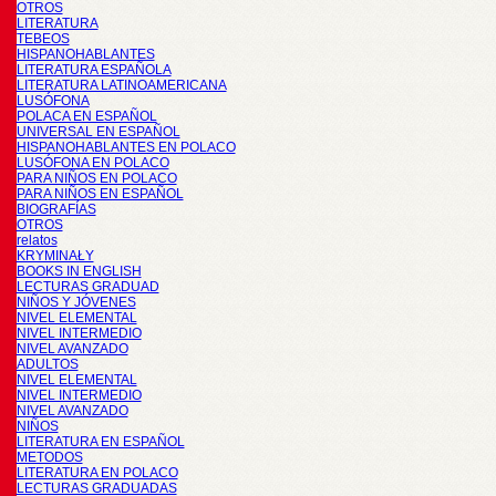
OTROS
LITERATURA
TEBEOS
HISPANOHABLANTES
LITERATURA ESPAÑOLA
LITERATURA LATINOAMERICANA
LUSÓFONA
POLACA EN ESPAÑOL
UNIVERSAL EN ESPAÑOL
HISPANOHABLANTES EN POLACO
LUSÓFONA EN POLACO
PARA NIÑOS EN POLACO
PARA NIÑOS EN ESPAÑOL
BIOGRAFÍAS
OTROS
relatos
KRYMINAŁY
BOOKS IN ENGLISH
LECTURAS GRADUAD
NIÑOS Y JÓVENES
NIVEL ELEMENTAL
NIVEL INTERMEDIO
NIVEL AVANZADO
ADULTOS
NIVEL ELEMENTAL
NIVEL INTERMEDIO
NIVEL AVANZADO
NIÑOS
LITERATURA EN ESPAÑOL
METODOS
LITERATURA EN POLACO
LECTURAS GRADUADAS