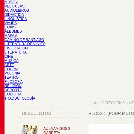
MÚSICA
PELÍCULAS
AUDIOLIBROS
DIDÁCTICA
LINGÜÍSTICA
VIAJES
GUÍAS
ÁLBUMES
MAPAS
CAMINO DE SANTIAGO
LITERATURA DE VIAJES
CIVILIZACIÓN
LITERATURA
CINE
MÚSICA
ARTE
COCINA
POLONIA
TEATRO
FILOSOFÍA
RELIGIÓN
DEPORTE
CULTURA
TRADUCTOLOGÍA
Inicio
CATEGORÍAS
M
>
>
DESCUENTOS
REDES 1 (PODR.MET
AULA AMIGOS 2
CARPETA