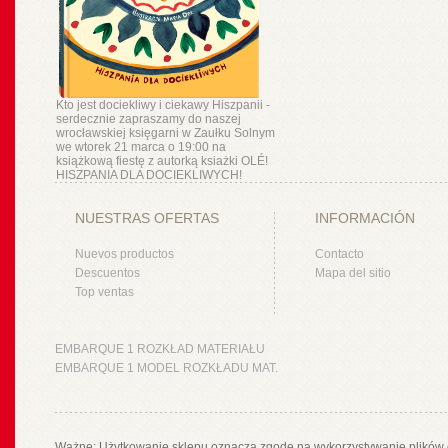
Kto jest dociekliwy i ciekawy Hiszpanii -
serdecznie zapraszamy do naszej
wrocławskiej księgarni w Zaułku Solnym
we wtorek 21 marca o 19:00 na
książkową fiestę z autorką ksiażki OLÉ!
HISZPANIA DLA DOCIEKLIWYCH!
NUESTRAS OFERTAS
INFORMACIÓN
Nuevos productos
Contacto
Descuentos
Mapa del sitio
Top ventas
EMBARQUE 1 ROZKŁAD MATERIAŁU
EMBARQUE 1 MODEL ROZKŁADU MAT.
Ważne: Użytkowanie sklepu oznacza zgodę na wykorzystywanie plików 