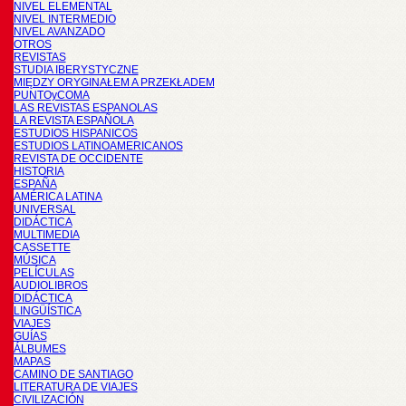
NIVEL ELEMENTAL
NIVEL INTERMEDIO
NIVEL AVANZADO
OTROS
REVISTAS
STUDIA IBERYSTYCZNE
MIĘDZY ORYGINAŁEM A PRZEKŁADEM
PUNTOyCOMA
LAS REVISTAS ESPANOLAS
LA REVISTA ESPAÑOLA
ESTUDIOS HISPANICOS
ESTUDIOS LATINOAMERICANOS
REVISTA DE OCCIDENTE
HISTORIA
ESPAÑA
AMÉRICA LATINA
UNIVERSAL
DIDÁCTICA
MULTIMEDIA
CASSETTE
MÚSICA
PELÍCULAS
AUDIOLIBROS
DIDÁCTICA
LINGÜÍSTICA
VIAJES
GUÍAS
ÁLBUMES
MAPAS
CAMINO DE SANTIAGO
LITERATURA DE VIAJES
CIVILIZACIÓN