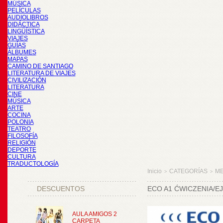
MÚSICA
PELÍCULAS
AUDIOLIBROS
DIDÁCTICA
LINGÜÍSTICA
VIAJES
GUÍAS
ÁLBUMES
MAPAS
CAMINO DE SANTIAGO
LITERATURA DE VIAJES
CIVILIZACIÓN
LITERATURA
CINE
MÚSICA
ARTE
COCINA
POLONIA
TEATRO
FILOSOFÍA
RELIGIÓN
DEPORTE
CULTURA
TRADUCTOLOGÍA
Inicio
CATEGORÍAS
M
>
>
DESCUENTOS
ECO A1 ĆWICZENIA/E
AULA AMIGOS 2
CARPETA