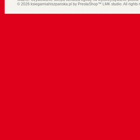
© 2026 ksiegarniahiszpanska.pl by
PrestaShop
™
LMK studio
. All rights