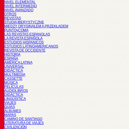
NIVEL ELEMENTAL
NIVEL INTERMEDIO
NIVEL AVANZADO
OTROS
REVISTAS
STUDIA IBERYSTYCZNE
MIĘDZY ORYGINAŁEM A PRZEKŁADEM
PUNTOyCOMA
LAS REVISTAS ESPANOLAS
LA REVISTA ESPAÑOLA
ESTUDIOS HISPANICOS
ESTUDIOS LATINOAMERICANOS
REVISTA DE OCCIDENTE
HISTORIA
ESPAÑA
AMÉRICA LATINA
UNIVERSAL
DIDÁCTICA
MULTIMEDIA
CASSETTE
MÚSICA
PELÍCULAS
AUDIOLIBROS
DIDÁCTICA
LINGÜÍSTICA
VIAJES
GUÍAS
ÁLBUMES
MAPAS
CAMINO DE SANTIAGO
LITERATURA DE VIAJES
CIVILIZACIÓN