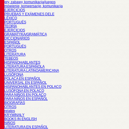
gry, zabawy, komunikacja/juegos
mówienie, konwersacje, komunikacja
EJERCICIOS
PRUEBAS Y EXÁMENES DELE
LÉXICO
PORTUGUÉS
TEORÍA
EJERCICIOS
GRAMATYKA/GRAMÁTICA
DICCIONARIOS
ESPAÑOL
PORTUGUÉS
OTROS
LITERATURA
TEBEOS
HISPANOHABLANTES
LITERATURA ESPAÑOLA
LITERATURA LATINOAMERICANA
LUSÓFONA
POLACA EN ESPAÑOL
UNIVERSAL EN ESPAÑOL
HISPANOHABLANTES EN POLACO
LUSÓFONA EN POLACO
PARA NIÑOS EN POLACO
PARA NIÑOS EN ESPAÑOL
BIOGRAFÍAS
OTROS
relatos
KRYMINAŁY
BOOKS IN ENGLISH
NIÑOS
LITERATURA EN ESPAÑOL