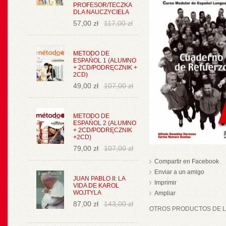
PROFESOR/TECZKA
DLA NAUCZYCIELA
57,00 zł
117,00 zł
METODO DE
ESPAŃOL 1 (ALUMNO
+ 2CD/PODRĘCZNIK +
2CD)
49,00 zł
107,00 zł
METODO DE
ESPAŃOL 2 (ALUMNO
+ 2CD/PODRĘCZNIK
+2CD)
79,00 zł
107,00 zł
Compartir en Facebook
Enviar a un amigo
JUAN PABLO II: LA
Imprimir
VIDA DE KAROL
WOJTYLA
Ampliar
87,00 zł
143,00 zł
OTROS PRODUCTOS DE LA