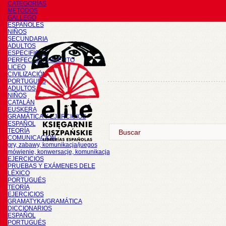
CATEGORÍAS
METODOS
GALLEGO
ESPAÑOLES
NIÑOS
SECUNDARIA
ADULTOS
ESPECIFICOS
PERFECCIONAMIENTO
LICEO
CIVILIZACIÓN
PORTUGUÉS
ADULTOS
NIÑOS
CATALÁN
EUSKERA
GRAMÁTICA Y EJERCICIOS
ESPAÑOL
TEORÍA
COMUNICACIÓN
gry, zabawy, komunikacja/juegos
mówienie, konwersacje, komunikacja
EJERCICIOS
PRUEBAS Y EXÁMENES DELE
LÉXICO
PORTUGUÉS
TEORÍA
EJERCICIOS
GRAMATYKA/GRAMÁTICA
DICCIONARIOS
ESPAÑOL
PORTUGUÉS