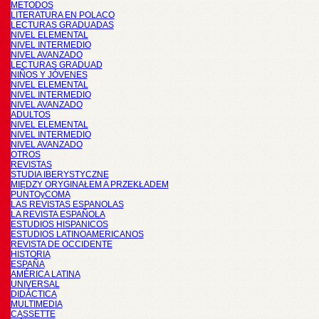
METODOS
LITERATURA EN POLACO
LECTURAS GRADUADAS
NIVEL ELEMENTAL
NIVEL INTERMEDIO
NIVEL AVANZADO
LECTURAS GRADUAD
NIÑOS Y JÓVENES
NIVEL ELEMENTAL
NIVEL INTERMEDIO
NIVEL AVANZADO
ADULTOS
NIVEL ELEMENTAL
NIVEL INTERMEDIO
NIVEL AVANZADO
OTROS
REVISTAS
STUDIA IBERYSTYCZNE
MIĘDZY ORYGINAŁEM A PRZEKŁADEM
PUNTOyCOMA
LAS REVISTAS ESPANOLAS
LA REVISTA ESPAÑOLA
ESTUDIOS HISPANICOS
ESTUDIOS LATINOAMERICANOS
REVISTA DE OCCIDENTE
HISTORIA
ESPAÑA
AMÉRICA LATINA
UNIVERSAL
DIDÁCTICA
MULTIMEDIA
CASSETTE