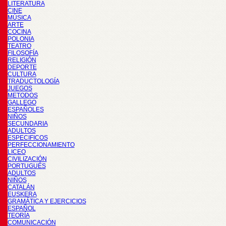
LITERATURA
CINE
MÚSICA
ARTE
COCINA
POLONIA
TEATRO
FILOSOFÍA
RELIGIÓN
DEPORTE
CULTURA
TRADUCTOLOGÍA
JUEGOS
METODOS
GALLEGO
ESPAÑOLES
NIÑOS
SECUNDARIA
ADULTOS
ESPECIFICOS
PERFECCIONAMIENTO
LICEO
CIVILIZACIÓN
PORTUGUÉS
ADULTOS
NIÑOS
CATALÁN
EUSKERA
GRAMÁTICA Y EJERCICIOS
ESPAÑOL
TEORÍA
COMUNICACIÓN