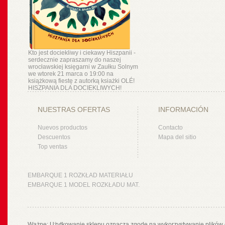
Kto jest dociekliwy i ciekawy Hiszpanii -
serdecznie zapraszamy do naszej
wrocławskiej księgarni w Zaułku Solnym
we wtorek 21 marca o 19:00 na
książkową fiestę z autorką ksiażki OLÉ!
HISZPANIA DLA DOCIEKLIWYCH!
NUESTRAS OFERTAS
INFORMACIÓN
Nuevos productos
Contacto
Descuentos
Mapa del sitio
Top ventas
EMBARQUE 1 ROZKŁAD MATERIAŁU
EMBARQUE 1 MODEL ROZKŁADU MAT.
Ważne: Użytkowanie sklepu oznacza zgodę na wykorzystywanie plików 