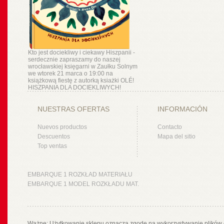
Kto jest dociekliwy i ciekawy Hiszpanii -
serdecznie zapraszamy do naszej
wrocławskiej księgarni w Zaułku Solnym
we wtorek 21 marca o 19:00 na
książkową fiestę z autorką ksiażki OLÉ!
HISZPANIA DLA DOCIEKLIWYCH!
NUESTRAS OFERTAS
INFORMACIÓN
Nuevos productos
Contacto
Descuentos
Mapa del sitio
Top ventas
EMBARQUE 1 ROZKŁAD MATERIAŁU
EMBARQUE 1 MODEL ROZKŁADU MAT.
Ważne: Użytkowanie sklepu oznacza zgodę na wykorzystywanie plików 