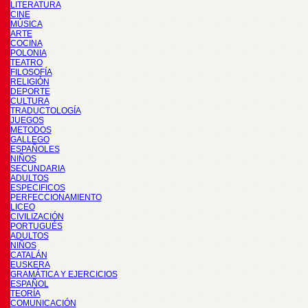
LITERATURA
CINE
MÚSICA
ARTE
COCINA
POLONIA
TEATRO
FILOSOFÍA
RELIGIÓN
DEPORTE
CULTURA
TRADUCTOLOGÍA
JUEGOS
METODOS
GALLEGO
ESPAÑOLES
NIÑOS
SECUNDARIA
ADULTOS
ESPECIFICOS
PERFECCIONAMIENTO
LICEO
CIVILIZACIÓN
PORTUGUÉS
ADULTOS
NIÑOS
CATALÁN
EUSKERA
GRAMÁTICA Y EJERCICIOS
ESPAÑOL
TEORÍA
COMUNICACIÓN