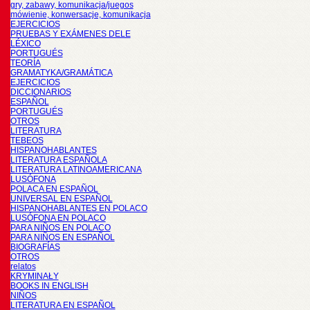
gry, zabawy, komunikacja/juegos
mówienie, konwersacje, komunikacja
EJERCICIOS
PRUEBAS Y EXÁMENES DELE
LÉXICO
PORTUGUÉS
TEORÍA
GRAMATYKA/GRAMÁTICA
EJERCICIOS
DICCIONARIOS
ESPAÑOL
PORTUGUÉS
OTROS
LITERATURA
TEBEOS
HISPANOHABLANTES
LITERATURA ESPAÑOLA
LITERATURA LATINOAMERICANA
LUSÓFONA
POLACA EN ESPAÑOL
UNIVERSAL EN ESPAÑOL
HISPANOHABLANTES EN POLACO
LUSÓFONA EN POLACO
PARA NIÑOS EN POLACO
PARA NIÑOS EN ESPAÑOL
BIOGRAFÍAS
OTROS
relatos
KRYMINAŁY
BOOKS IN ENGLISH
NIÑOS
LITERATURA EN ESPAÑOL