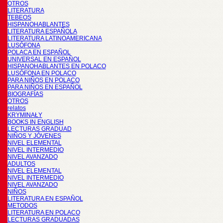
OTROS
LITERATURA
TEBEOS
HISPANOHABLANTES
LITERATURA ESPAÑOLA
LITERATURA LATINOAMERICANA
LUSÓFONA
POLACA EN ESPAÑOL
UNIVERSAL EN ESPAÑOL
HISPANOHABLANTES EN POLACO
LUSÓFONA EN POLACO
PARA NIÑOS EN POLACO
PARA NIÑOS EN ESPAÑOL
BIOGRAFÍAS
OTROS
relatos
KRYMINAŁY
BOOKS IN ENGLISH
LECTURAS GRADUAD
NIÑOS Y JÓVENES
NIVEL ELEMENTAL
NIVEL INTERMEDIO
NIVEL AVANZADO
ADULTOS
NIVEL ELEMENTAL
NIVEL INTERMEDIO
NIVEL AVANZADO
NIÑOS
LITERATURA EN ESPAÑOL
METODOS
LITERATURA EN POLACO
LECTURAS GRADUADAS