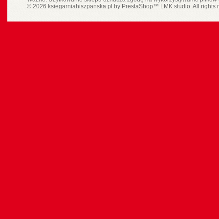
© 2026 ksiegarniahiszpanska.pl by
PrestaShop
™
LMK studio
. All rights