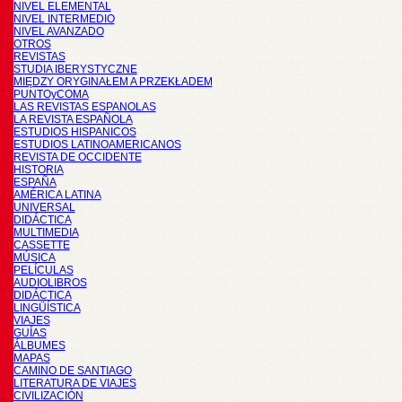
NIVEL ELEMENTAL
NIVEL INTERMEDIO
NIVEL AVANZADO
OTROS
REVISTAS
STUDIA IBERYSTYCZNE
MIĘDZY ORYGINAŁEM A PRZEKŁADEM
PUNTOyCOMA
LAS REVISTAS ESPANOLAS
LA REVISTA ESPAÑOLA
ESTUDIOS HISPANICOS
ESTUDIOS LATINOAMERICANOS
REVISTA DE OCCIDENTE
HISTORIA
ESPAÑA
AMÉRICA LATINA
UNIVERSAL
DIDÁCTICA
MULTIMEDIA
CASSETTE
MÚSICA
PELÍCULAS
AUDIOLIBROS
DIDÁCTICA
LINGÜÍSTICA
VIAJES
GUÍAS
ÁLBUMES
MAPAS
CAMINO DE SANTIAGO
LITERATURA DE VIAJES
CIVILIZACIÓN