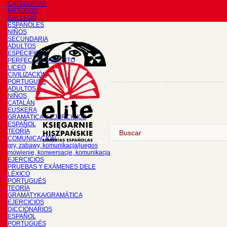
CATEGORÍAS
METODOS
GALLEGO
ESPAÑOLES
NIÑOS
SECUNDARIA
ADULTOS
ESPECIFICOS
PERFECCIONAMIENTO
LICEO
CIVILIZACIÓN
PORTUGUÉS
ADULTOS
NIÑOS
CATALÁN
EUSKERA
GRAMÁTICA Y EJERCICIOS
ESPAÑOL
TEORÍA
COMUNICACIÓN
gry, zabawy, komunikacja/juegos
mówienie, konwersacje, komunikacja
EJERCICIOS
PRUEBAS Y EXÁMENES DELE
LÉXICO
PORTUGUÉS
TEORÍA
GRAMATYKA/GRAMÁTICA
EJERCICIOS
DICCIONARIOS
ESPAÑOL
PORTUGUÉS