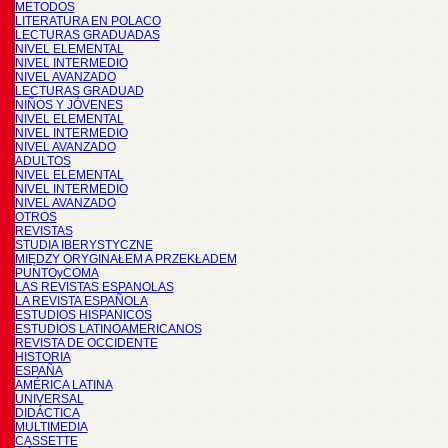
METODOS
LITERATURA EN POLACO
LECTURAS GRADUADAS
NIVEL ELEMENTAL
NIVEL INTERMEDIO
NIVEL AVANZADO
LECTURAS GRADUAD
NIÑOS Y JÓVENES
NIVEL ELEMENTAL
NIVEL INTERMEDIO
NIVEL AVANZADO
ADULTOS
NIVEL ELEMENTAL
NIVEL INTERMEDIO
NIVEL AVANZADO
OTROS
REVISTAS
STUDIA IBERYSTYCZNE
MIĘDZY ORYGINAŁEM A PRZEKŁADEM
PUNTOyCOMA
LAS REVISTAS ESPANOLAS
LA REVISTA ESPAÑOLA
ESTUDIOS HISPANICOS
ESTUDIOS LATINOAMERICANOS
REVISTA DE OCCIDENTE
HISTORIA
ESPAÑA
AMÉRICA LATINA
UNIVERSAL
DIDÁCTICA
MULTIMEDIA
CASSETTE