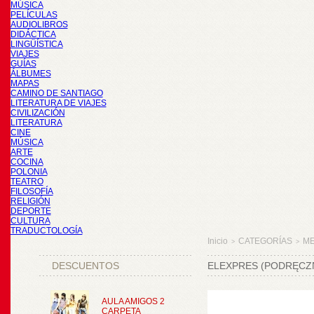
MÚSICA
PELÍCULAS
AUDIOLIBROS
DIDÁCTICA
LINGÜÍSTICA
VIAJES
GUÍAS
ÁLBUMES
MAPAS
CAMINO DE SANTIAGO
LITERATURA DE VIAJES
CIVILIZACIÓN
LITERATURA
CINE
MÚSICA
ARTE
COCINA
POLONIA
TEATRO
FILOSOFÍA
RELIGIÓN
DEPORTE
CULTURA
TRADUCTOLOGÍA
Inicio
CATEGORÍAS
M
>
>
DESCUENTOS
ELEXPRES (PODRĘCZN
AULA AMIGOS 2
CARPETA