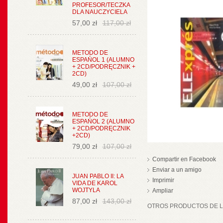
PROFESOR/TECZKA
DLA NAUCZYCIELA
57,00 zł
117,00 zł
METODO DE
ESPAŃOL 1 (ALUMNO
+ 2CD/PODRĘCZNIK +
2CD)
49,00 zł
107,00 zł
METODO DE
ESPAŃOL 2 (ALUMNO
+ 2CD/PODRĘCZNIK
+2CD)
79,00 zł
107,00 zł
Compartir en Facebook
Enviar a un amigo
JUAN PABLO II: LA
Imprimir
VIDA DE KAROL
WOJTYLA
Ampliar
87,00 zł
143,00 zł
OTROS PRODUCTOS DE LA