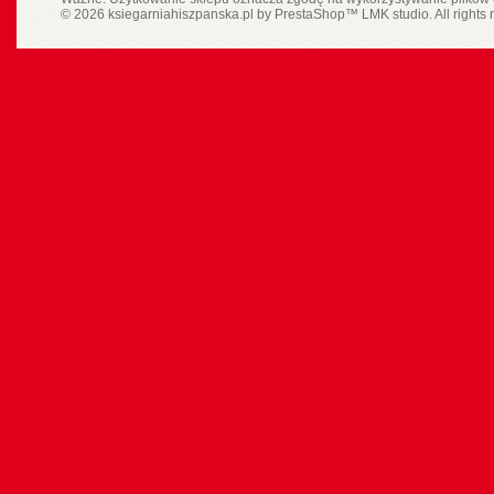
© 2026 ksiegarniahiszpanska.pl by
PrestaShop
™
LMK studio
. All rights