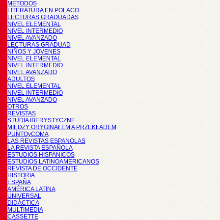
METODOS
LITERATURA EN POLACO
LECTURAS GRADUADAS
NIVEL ELEMENTAL
NIVEL INTERMEDIO
NIVEL AVANZADO
LECTURAS GRADUAD
NIÑOS Y JÓVENES
NIVEL ELEMENTAL
NIVEL INTERMEDIO
NIVEL AVANZADO
ADULTOS
NIVEL ELEMENTAL
NIVEL INTERMEDIO
NIVEL AVANZADO
OTROS
REVISTAS
STUDIA IBERYSTYCZNE
MIĘDZY ORYGINAŁEM A PRZEKŁADEM
PUNTOyCOMA
LAS REVISTAS ESPANOLAS
LA REVISTA ESPAÑOLA
ESTUDIOS HISPANICOS
ESTUDIOS LATINOAMERICANOS
REVISTA DE OCCIDENTE
HISTORIA
ESPAÑA
AMÉRICA LATINA
UNIVERSAL
DIDÁCTICA
MULTIMEDIA
CASSETTE