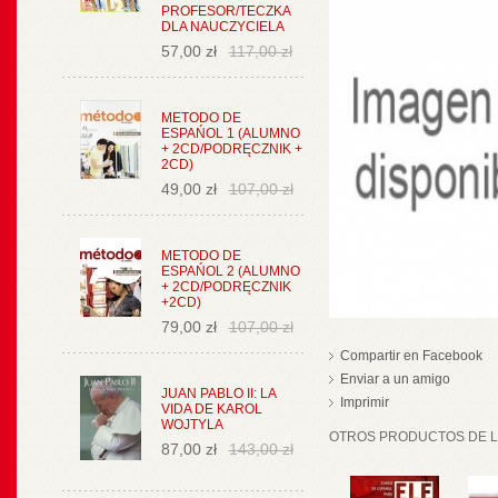
PROFESOR/TECZKA
DLA NAUCZYCIELA
57,00 zł
117,00 zł
METODO DE
ESPAŃOL 1 (ALUMNO
+ 2CD/PODRĘCZNIK +
2CD)
49,00 zł
107,00 zł
METODO DE
ESPAŃOL 2 (ALUMNO
+ 2CD/PODRĘCZNIK
+2CD)
79,00 zł
107,00 zł
Compartir en Facebook
Enviar a un amigo
JUAN PABLO II: LA
Imprimir
VIDA DE KAROL
WOJTYLA
OTROS PRODUCTOS DE LA
87,00 zł
143,00 zł