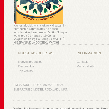
Kto jest dociekliwy i ciekawy Hiszpanii -
serdecznie zapraszamy do naszej
wrocławskiej księgarni w Zaułku Solnym
we wtorek 21 marca o 19:00 na
książkową fiestę z autorką ksiażki OLÉ!
HISZPANIA DLA DOCIEKLIWYCH!
NUESTRAS OFERTAS
INFORMACIÓN
Nuevos productos
Contacto
Descuentos
Mapa del sitio
Top ventas
EMBARQUE 1 ROZKŁAD MATERIAŁU
EMBARQUE 1 MODEL ROZKŁADU MAT.
Ważne: Użytkowanie sklepu oznacza zgodę na wykorzystywanie plików 