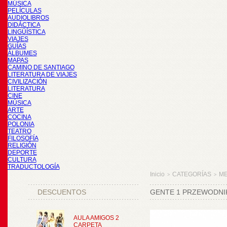
MÚSICA
PELÍCULAS
AUDIOLIBROS
DIDÁCTICA
LINGÜÍSTICA
VIAJES
GUÍAS
ÁLBUMES
MAPAS
CAMINO DE SANTIAGO
LITERATURA DE VIAJES
CIVILIZACIÓN
LITERATURA
CINE
MÚSICA
ARTE
COCINA
POLONIA
TEATRO
FILOSOFÍA
RELIGIÓN
DEPORTE
CULTURA
TRADUCTOLOGÍA
Inicio
CATEGORÍAS
M
>
>
DESCUENTOS
GENTE 1 PRZEWODNI
AULA AMIGOS 2
CARPETA