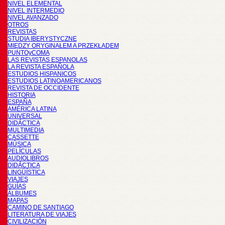
NIVEL ELEMENTAL
NIVEL INTERMEDIO
NIVEL AVANZADO
OTROS
REVISTAS
STUDIA IBERYSTYCZNE
MIĘDZY ORYGINAŁEM A PRZEKŁADEM
PUNTOyCOMA
LAS REVISTAS ESPANOLAS
LA REVISTA ESPAÑOLA
ESTUDIOS HISPANICOS
ESTUDIOS LATINOAMERICANOS
REVISTA DE OCCIDENTE
HISTORIA
ESPAÑA
AMÉRICA LATINA
UNIVERSAL
DIDÁCTICA
MULTIMEDIA
CASSETTE
MÚSICA
PELÍCULAS
AUDIOLIBROS
DIDÁCTICA
LINGÜÍSTICA
VIAJES
GUÍAS
ÁLBUMES
MAPAS
CAMINO DE SANTIAGO
LITERATURA DE VIAJES
CIVILIZACIÓN