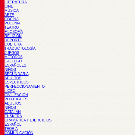
LITERATURA
CINE
MÚSICA
ARTE
COCINA
POLONIA
TEATRO
FILOSOFÍA
RELIGIÓN
DEPORTE
CULTURA
TRADUCTOLOGÍA
JUEGOS
METODOS
GALLEGO
ESPAÑOLES
NIÑOS
SECUNDARIA
ADULTOS
ESPECIFICOS
PERFECCIONAMIENTO
LICEO
CIVILIZACIÓN
PORTUGUÉS
ADULTOS
NIÑOS
CATALÁN
EUSKERA
GRAMÁTICA Y EJERCICIOS
ESPAÑOL
TEORÍA
COMUNICACIÓN