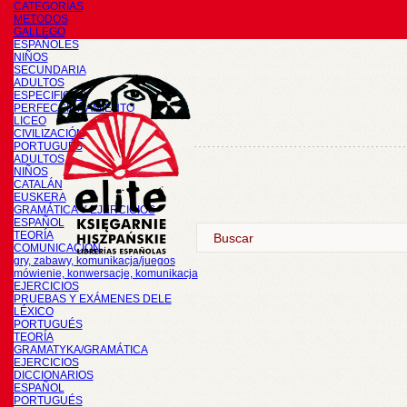
CATEGORÍAS
METODOS
GALLEGO
ESPAÑOLES
NIÑOS
SECUNDARIA
ADULTOS
ESPECIFICOS
PERFECCIONAMIENTO
LICEO
CIVILIZACIÓN
PORTUGUÉS
ADULTOS
NIÑOS
CATALÁN
EUSKERA
GRAMÁTICA Y EJERCICIOS
ESPAÑOL
TEORÍA
COMUNICACIÓN
gry, zabawy, komunikacja/juegos
mówienie, konwersacje, komunikacja
EJERCICIOS
PRUEBAS Y EXÁMENES DELE
LÉXICO
PORTUGUÉS
TEORÍA
GRAMATYKA/GRAMÁTICA
EJERCICIOS
DICCIONARIOS
ESPAÑOL
PORTUGUÉS