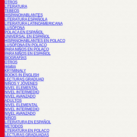
OTROS
LITERATURA
TEBEOS
HISPANOHABLANTES
LITERATURA ESPAÑOLA
LITERATURA LATINOAMERICANA
LUSÓFONA
POLACA EN ESPAÑOL
UNIVERSAL EN ESPAÑOL
HISPANOHABLANTES EN POLACO
LUSÓFONA EN POLACO
PARA NIÑOS EN POLACO
PARA NIÑOS EN ESPAÑOL
BIOGRAFÍAS
OTROS
relatos
KRYMINAŁY
BOOKS IN ENGLISH
LECTURAS GRADUAD
NIÑOS Y JÓVENES
NIVEL ELEMENTAL
NIVEL INTERMEDIO
NIVEL AVANZADO
ADULTOS
NIVEL ELEMENTAL
NIVEL INTERMEDIO
NIVEL AVANZADO
NIÑOS
LITERATURA EN ESPAÑOL
METODOS
LITERATURA EN POLACO
LECTURAS GRADUADAS