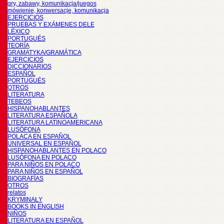
gry, zabawy, komunikacja/juegos
mówienie, konwersacje, komunikacja
EJERCICIOS
PRUEBAS Y EXÁMENES DELE
LÉXICO
PORTUGUÉS
TEORÍA
GRAMATYKA/GRAMÁTICA
EJERCICIOS
DICCIONARIOS
ESPAÑOL
PORTUGUÉS
OTROS
LITERATURA
TEBEOS
HISPANOHABLANTES
LITERATURA ESPAÑOLA
LITERATURA LATINOAMERICANA
LUSÓFONA
POLACA EN ESPAÑOL
UNIVERSAL EN ESPAÑOL
HISPANOHABLANTES EN POLACO
LUSÓFONA EN POLACO
PARA NIÑOS EN POLACO
PARA NIÑOS EN ESPAÑOL
BIOGRAFÍAS
OTROS
relatos
KRYMINAŁY
BOOKS IN ENGLISH
NIÑOS
LITERATURA EN ESPAÑOL