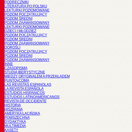
PODRĘCZNIKI
LITERATURA PO POLSKU
LEKTURKI POZIOMOWANE
POZIOM POCZĄTKUJĄCY
POZIOM ŚREDNI
POZIOM ZAAWANSOWANY
LEKTURKI POZIOMOWANE
DZIECI I MŁODZIEŻ
POZIOM POCZĄTKUJĄCY
POZIOM ŚREDNI
POZIOM ZAAWANSOWANY
DOROŚLI
POZIOM POCZĄTKUJĄCY
POZIOM ŚREDNI
POZIOM ZAAWANSOWANY
INNE
CZASOPISMA
STUDIA IBERYSTYCZNE
MIĘDZY ORYGINAŁEM A PRZEKŁADEM
PUNTOyCOMA
LAS REVISTAS ESPANOLAS
LA REVISTA ESPAÑOLA
ESTUDIOS HISPANICOS
ESTUDIOS LATINOAMERICANOS
REVISTA DE OCCIDENTE
HISTORIA
HISZPANIA
AMERYKA ŁACIŃSKA
POWSZECHNA
DYDAKTYKA
MULTIMEDIA
KASETY