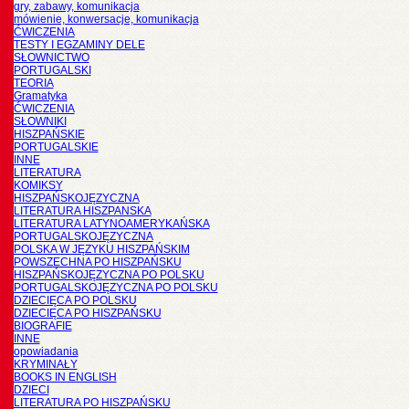
gry, zabawy, komunikacja
mówienie, konwersacje, komunikacja
ĆWICZENIA
TESTY I EGZAMINY DELE
SŁOWNICTWO
PORTUGALSKI
TEORIA
Gramatyka
ĆWICZENIA
SŁOWNIKI
HISZPAŃSKIE
PORTUGALSKIE
INNE
LITERATURA
KOMIKSY
HISZPAŃSKOJĘZYCZNA
LITERATURA HISZPANSKA
LITERATURA LATYNOAMERYKAŃSKA
PORTUGALSKOJĘZYCZNA
POLSKA W JĘZYKU HISZPAŃSKIM
POWSZECHNA PO HISZPAŃSKU
HISZPAŃSKOJĘZYCZNA PO POLSKU
PORTUGALSKOJĘZYCZNA PO POLSKU
DZIECIĘCA PO POLSKU
DZIECIĘCA PO HISZPAŃSKU
BIOGRAFIE
INNE
opowiadania
KRYMINAŁY
BOOKS IN ENGLISH
DZIECI
LITERATURA PO HISZPAŃSKU