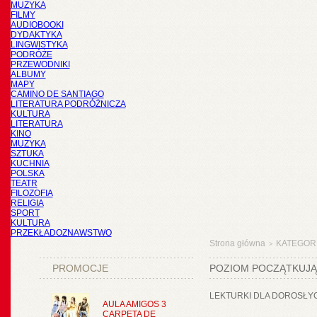
MUZYKA
FILMY
AUDIOBOOKI
DYDAKTYKA
LINGWISTYKA
PODRÓŻE
PRZEWODNIKI
ALBUMY
MAPY
CAMINO DE SANTIAGO
LITERATURA PODRÓŻNICZA
KULTURA
LITERATURA
KINO
MUZYKA
SZTUKA
KUCHNIA
POLSKA
TEATR
FILOZOFIA
RELIGIA
SPORT
KULTURA
PRZEKŁADOZNAWSTWO
Strona główna
KATEGOR
>
PROMOCJE
POZIOM POCZĄTKUJ
LEKTURKI DLA DOROSŁY
AULA AMIGOS 3
CARPETA DE