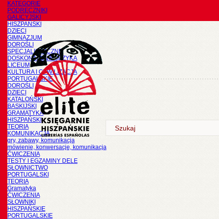
KATEGORIE
PODRĘCZNIKI
GALICYJSKI
HISZPAŃSKI
DZIECI
GIMNAZJUM
DOROŚLI
SPECJALISTYCZNE
DOSKONALENIE JĘZYKA
LICEUM
KULTURA I CYWILIZACJA
PORTUGALSKIE
DOROŚLI
DZIECI
KATALOŃSKI
BASKIJSKI
GRAMATYKA
HISZPAŃSKI
TEORIA
KOMUNIKACJA
gry, zabawy, komunikacja
mówienie, konwersacje, komunikacja
ĆWICZENIA
TESTY I EGZAMINY DELE
SŁOWNICTWO
PORTUGALSKI
TEORIA
Gramatyka
ĆWICZENIA
SŁOWNIKI
HISZPAŃSKIE
PORTUGALSKIE