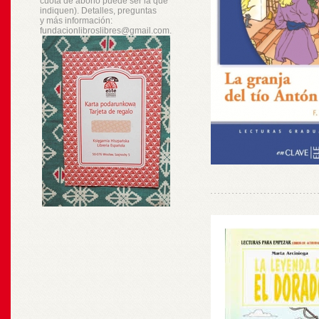
cuota de abono puede ser la que
indiquen). Detalles, preguntas
y
más
información:
fundacionlibroslibres@gmail.com.