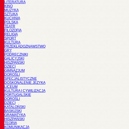
LITERATURA
KINO
MUZYKA
SZTUKA
KUCHNIA
POLSKA
TEATR
FILOZOFIA
RELIGIA
SPORT
KULTURA
PRZEKŁADOZNAWSTWO
GRY
PODRĘCZNIKI
GALICYJSKI
HISZPAŃSKI
DZIECI
GIMNAZJUM
DOROŚLI
SPECJALISTYCZNE
DOSKONALENIE JĘZYKA
LICEUM
KULTURA I CYWILIZACJA
PORTUGALSKIE
DOROŚLI
DZIECI
KATALOŃSKI
BASKIJSKI
GRAMATYKA
HISZPAŃSKI
TEORIA
KOMUNIKACJA