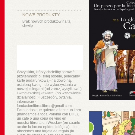
NOWE PRODUKTY
Brak nowych produktów na tą
chwilę
Wszystkim, którzy chcieliby sprawić
przyjemność bliskiej osobie, polecamy
kartę podarunkową - na dowolną,
ustaloną kwotę - do wykorzystania w
naszej księgarni (od zaraz, wysyłkowo:)
i wrocławskiej kawiarni (po wznowieniu
działalności:)! Szczegóły, pytania,
informacje -
fundacionlibroslibres@gmail.com.
Para todos que quieran ofrecer un libro
(mandamos a toda Polonia con DHL),
un
café o
una copa de vino en
nuestra
librería
en Wrocław (en cuanto
acabe la locura epidemiológica) - les
ofrecemos una tarjeta de regalo (la