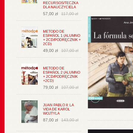
RECURSOS/TECZKA
DLA NAUCZYCIELA
57,00 zł
117,00 zł
METODO DE
ESPAŃOL 1 (ALUMNO
+ 2CD/PODRĘCZNIK +
2CD)
49,00 zł
107,00 zł
METODO DE
ESPAŃOL 2 (ALUMNO
+ 2CD/PODRĘCZNIK
+2CD)
79,00 zł
107,00 zł
JUAN PABLO II: LA
VIDA DE KAROL
WOJTYLA
87,00 zł
143,00 zł