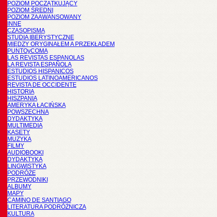
POZIOM POCZĄTKUJĄCY
POZIOM ŚREDNI
POZIOM ZAAWANSOWANY
INNE
CZASOPISMA
STUDIA IBERYSTYCZNE
MIĘDZY ORYGINAŁEM A PRZEKŁADEM
PUNTOyCOMA
LAS REVISTAS ESPANOLAS
LA REVISTA ESPAÑOLA
ESTUDIOS HISPANICOS
ESTUDIOS LATINOAMERICANOS
REVISTA DE OCCIDENTE
HISTORIA
HISZPANIA
AMERYKA ŁACIŃSKA
POWSZECHNA
DYDAKTYKA
MULTIMEDIA
KASETY
MUZYKA
FILMY
AUDIOBOOKI
DYDAKTYKA
LINGWISTYKA
PODRÓŻE
PRZEWODNIKI
ALBUMY
MAPY
CAMINO DE SANTIAGO
LITERATURA PODRÓŻNICZA
KULTURA