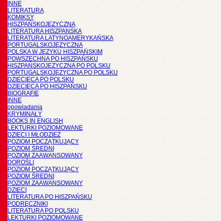
INNE
LITERATURA
KOMIKSY
HISZPAŃSKOJĘZYCZNA
LITERATURA HISZPANSKA
LITERATURA LATYNOAMERYKAŃSKA
PORTUGALSKOJĘZYCZNA
POLSKA W JĘZYKU HISZPAŃSKIM
POWSZECHNA PO HISZPAŃSKU
HISZPAŃSKOJĘZYCZNA PO POLSKU
PORTUGALSKOJĘZYCZNA PO POLSKU
DZIECIĘCA PO POLSKU
DZIECIĘCA PO HISZPAŃSKU
BIOGRAFIE
INNE
opowiadania
KRYMINAŁY
BOOKS IN ENGLISH
LEKTURKI POZIOMOWANE
DZIECI I MŁODZIEŻ
POZIOM POCZĄTKUJĄCY
POZIOM ŚREDNI
POZIOM ZAAWANSOWANY
DOROŚLI
POZIOM POCZĄTKUJĄCY
POZIOM ŚREDNI
POZIOM ZAAWANSOWANY
DZIECI
LITERATURA PO HISZPAŃSKU
PODRĘCZNIKI
LITERATURA PO POLSKU
LEKTURKI POZIOMOWANE