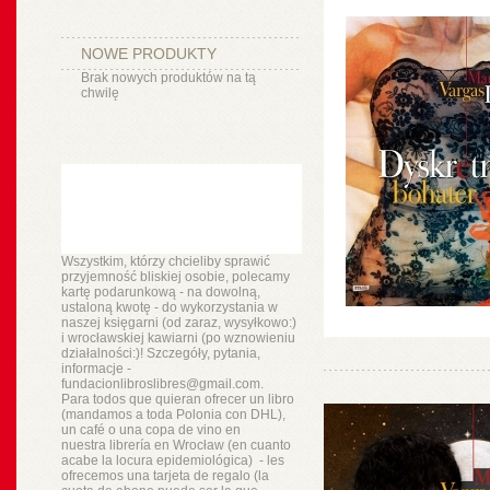
NOWE PRODUKTY
Brak nowych produktów na tą
chwilę
Wszystkim, którzy chcieliby sprawić
przyjemność bliskiej osobie, polecamy
kartę podarunkową - na dowolną,
ustaloną kwotę - do wykorzystania w
naszej księgarni (od zaraz, wysyłkowo:)
i wrocławskiej kawiarni (po wznowieniu
działalności:)! Szczegóły, pytania,
informacje -
fundacionlibroslibres@gmail.com.
Para todos que quieran ofrecer un libro
(mandamos a toda Polonia con DHL),
un
café o
una copa de vino en
nuestra
librería
en Wrocław (en cuanto
acabe la locura epidemiológica) - les
ofrecemos una tarjeta de regalo (la