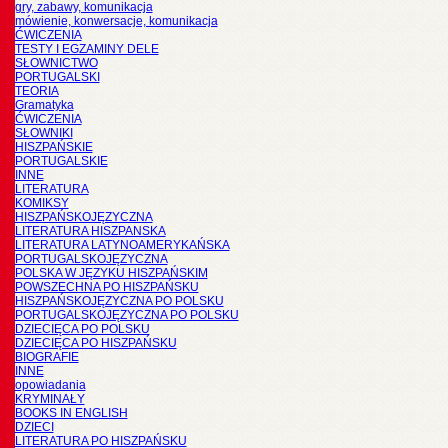
gry, zabawy, komunikacja
mówienie, konwersacje, komunikacja
ĆWICZENIA
TESTY I EGZAMINY DELE
SŁOWNICTWO
PORTUGALSKI
TEORIA
Gramatyka
ĆWICZENIA
SŁOWNIKI
HISZPAŃSKIE
PORTUGALSKIE
INNE
LITERATURA
KOMIKSY
HISZPAŃSKOJĘZYCZNA
LITERATURA HISZPANSKA
LITERATURA LATYNOAMERYKAŃSKA
PORTUGALSKOJĘZYCZNA
POLSKA W JĘZYKU HISZPAŃSKIM
POWSZECHNA PO HISZPAŃSKU
HISZPAŃSKOJĘZYCZNA PO POLSKU
PORTUGALSKOJĘZYCZNA PO POLSKU
DZIECIĘCA PO POLSKU
DZIECIĘCA PO HISZPAŃSKU
BIOGRAFIE
INNE
opowiadania
KRYMINAŁY
BOOKS IN ENGLISH
DZIECI
LITERATURA PO HISZPAŃSKU