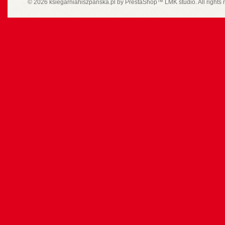
© 2026 ksiegarniahiszpanska.pl by
PrestaShop
™
LMK studio
. All rights