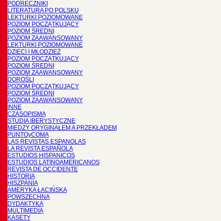
PODRĘCZNIKI
LITERATURA PO POLSKU
LEKTURKI POZIOMOWANE
POZIOM POCZĄTKUJĄCY
POZIOM ŚREDNI
POZIOM ZAAWANSOWANY
LEKTURKI POZIOMOWANE
DZIECI I MŁODZIEŻ
POZIOM POCZĄTKUJĄCY
POZIOM ŚREDNI
POZIOM ZAAWANSOWANY
DOROŚLI
POZIOM POCZĄTKUJĄCY
POZIOM ŚREDNI
POZIOM ZAAWANSOWANY
INNE
CZASOPISMA
STUDIA IBERYSTYCZNE
MIĘDZY ORYGINAŁEM A PRZEKŁADEM
PUNTOyCOMA
LAS REVISTAS ESPANOLAS
LA REVISTA ESPAÑOLA
ESTUDIOS HISPANICOS
ESTUDIOS LATINOAMERICANOS
REVISTA DE OCCIDENTE
HISTORIA
HISZPANIA
AMERYKA ŁACIŃSKA
POWSZECHNA
DYDAKTYKA
MULTIMEDIA
KASETY