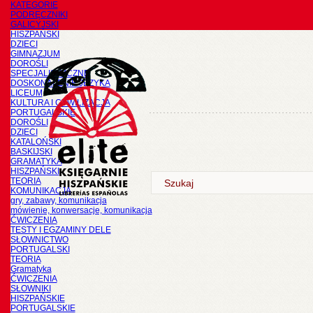
KATEGORIE
PODRĘCZNIKI
GALICYJSKI
HISZPAŃSKI
DZIECI
GIMNAZJUM
DOROŚLI
SPECJALISTYCZNE
DOSKONALENIE JĘZYKA
LICEUM
KULTURA I CYWILIZACJA
PORTUGALSKIE
DOROŚLI
DZIECI
KATALOŃSKI
BASKIJSKI
GRAMATYKA
HISZPAŃSKI
TEORIA
KOMUNIKACJA
gry, zabawy, komunikacja
mówienie, konwersacje, komunikacja
ĆWICZENIA
TESTY I EGZAMINY DELE
SŁOWNICTWO
PORTUGALSKI
TEORIA
Gramatyka
ĆWICZENIA
SŁOWNIKI
HISZPAŃSKIE
PORTUGALSKIE