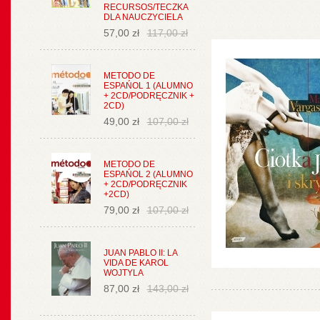
RECURSOS/TECZKA
DLA NAUCZYCIELA
57,00 zł
117,00 zł
METODO DE
ESPAŃOL 1 (ALUMNO
+ 2CD/PODRĘCZNIK +
2CD)
49,00 zł
107,00 zł
METODO DE
ESPAŃOL 2 (ALUMNO
+ 2CD/PODRĘCZNIK
+2CD)
79,00 zł
107,00 zł
JUAN PABLO II: LA
VIDA DE KAROL
WOJTYLA
87,00 zł
143,00 zł