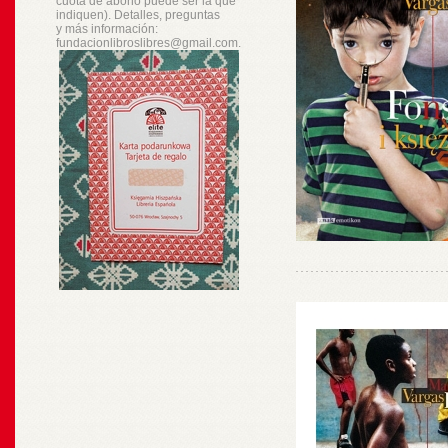
cuota de abono puede ser la que
indiquen). Detalles, preguntas
y
más
información:
fundacionlibroslibres@gmail.com.