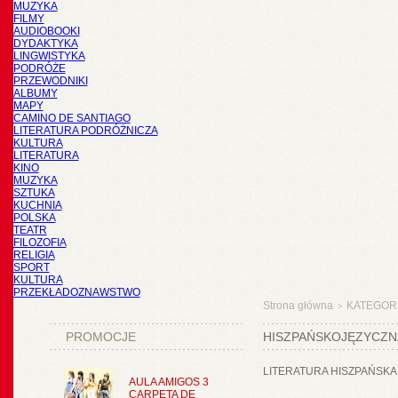
MUZYKA
FILMY
AUDIOBOOKI
DYDAKTYKA
LINGWISTYKA
PODRÓŻE
PRZEWODNIKI
ALBUMY
MAPY
CAMINO DE SANTIAGO
LITERATURA PODRÓŻNICZA
KULTURA
LITERATURA
KINO
MUZYKA
SZTUKA
KUCHNIA
POLSKA
TEATR
FILOZOFIA
RELIGIA
SPORT
KULTURA
PRZEKŁADOZNAWSTWO
Strona główna
KATEGOR
>
PROMOCJE
HISZPAŃSKOJĘZYCZN
LITERATURA HISZPAŃSKA
AULA AMIGOS 3
CARPETA DE