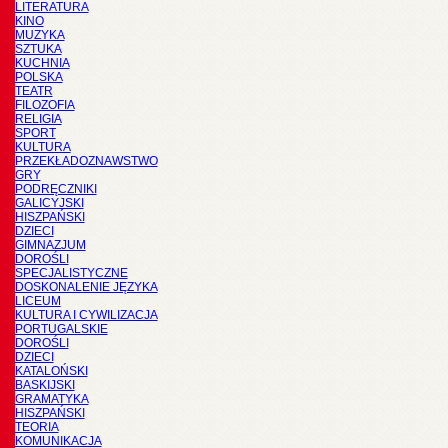
LITERATURA
KINO
MUZYKA
SZTUKA
KUCHNIA
POLSKA
TEATR
FILOZOFIA
RELIGIA
SPORT
KULTURA
PRZEKŁADOZNAWSTWO
GRY
PODRĘCZNIKI
GALICYJSKI
HISZPAŃSKI
DZIECI
GIMNAZJUM
DOROŚLI
SPECJALISTYCZNE
DOSKONALENIE JĘZYKA
LICEUM
KULTURA I CYWILIZACJA
PORTUGALSKIE
DOROŚLI
DZIECI
KATALOŃSKI
BASKIJSKI
GRAMATYKA
HISZPAŃSKI
TEORIA
KOMUNIKACJA