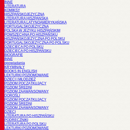
INNE
LITERATURA
KOMIKSY
HISZPAŃSKOJĘZYCZNA
LITERATURA HISZPANSKA
LITERATURA LATYNOAMERYKAŃSKA
PORTUGALSKOJĘZYCZNA
POLSKA W JĘZYKU HISZPAŃSKIM
POWSZECHNA PO HISZPAŃSKU
HISZPAŃSKOJĘZYCZNA PO POLSKU
PORTUGALSKOJĘZYCZNA PO POLSKU
DZIECIĘCA PO POLSKU
DZIECIĘCA PO HISZPAŃSKU
BIOGRAFIE
INNE
opowiadania
KRYMINAŁY
BOOKS IN ENGLISH
LEKTURKI POZIOMOWANE
DZIECI I MŁODZIEŻ
POZIOM POCZĄTKUJĄCY
POZIOM ŚREDNI
POZIOM ZAAWANSOWANY
DOROŚLI
POZIOM POCZĄTKUJĄCY
POZIOM ŚREDNI
POZIOM ZAAWANSOWANY
DZIECI
LITERATURA PO HISZPAŃSKU
PODRĘCZNIKI
LITERATURA PO POLSKU
LEKTURKI POZIOMOWANE