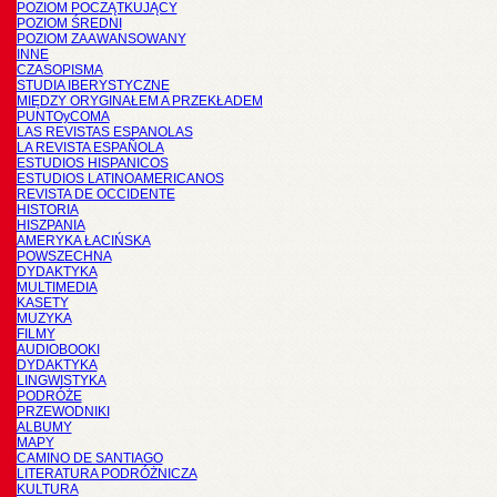
POZIOM POCZĄTKUJĄCY
POZIOM ŚREDNI
POZIOM ZAAWANSOWANY
INNE
CZASOPISMA
STUDIA IBERYSTYCZNE
MIĘDZY ORYGINAŁEM A PRZEKŁADEM
PUNTOyCOMA
LAS REVISTAS ESPANOLAS
LA REVISTA ESPAÑOLA
ESTUDIOS HISPANICOS
ESTUDIOS LATINOAMERICANOS
REVISTA DE OCCIDENTE
HISTORIA
HISZPANIA
AMERYKA ŁACIŃSKA
POWSZECHNA
DYDAKTYKA
MULTIMEDIA
KASETY
MUZYKA
FILMY
AUDIOBOOKI
DYDAKTYKA
LINGWISTYKA
PODRÓŻE
PRZEWODNIKI
ALBUMY
MAPY
CAMINO DE SANTIAGO
LITERATURA PODRÓŻNICZA
KULTURA